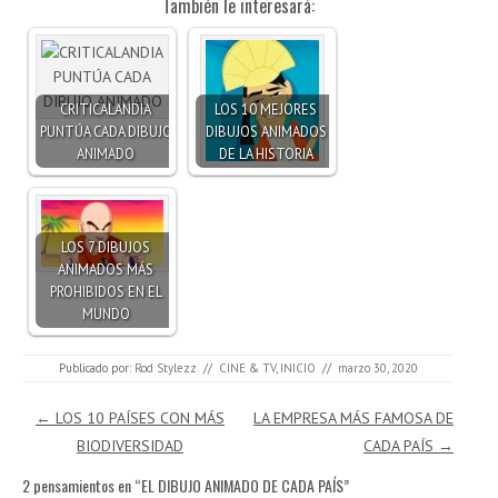
También le interesará:
CRITICALANDIA
LOS 10 MEJORES
PUNTÚA CADA DIBUJO
DIBUJOS ANIMADOS
ANIMADO
DE LA HISTORIA
LOS 7 DIBUJOS
ANIMADOS MÁS
PROHIBIDOS EN EL
MUNDO
Publicado por:
Rod Stylezz
//
CINE & TV
,
INICIO
//
marzo 30, 2020
Navegación de entradas
←
LOS 10 PAÍSES CON MÁS
LA EMPRESA MÁS FAMOSA DE
BIODIVERSIDAD
CADA PAÍS
→
2 pensamientos en “
EL DIBUJO ANIMADO DE CADA PAÍS
”