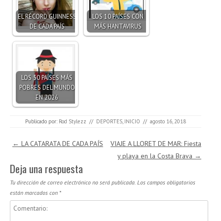
EL RÉCORD GUINNESS
LOS 10 PAÍSES CON
DE CADA PAÍS
MÁS HANTAVIRUS
LOS 50 PAÍSES MÁS
POBRES DEL MUNDO
EN 2026
Publicado por:
Rod Stylezz
//
DEPORTES
,
INICIO
//
agosto 16, 2018
Navegación de entradas
←
LA CATARATA DE CADA PAÍS
VIAJE A LLORET DE MAR: Fiesta
y playa en la Costa Brava
→
Deja una respuesta
Tu dirección de correo electrónico no será publicada.
Los campos obligatorios
están marcados con
*