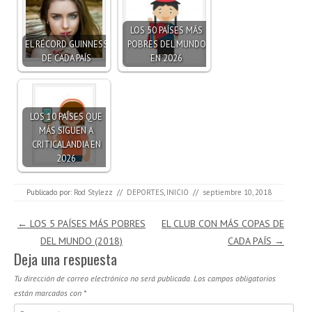
LOS 50 PAÍSES MÁS
EL RÉCORD GUINNESS
POBRES DEL MUNDO
DE CADA PAÍS
EN 2026
LOS 10 PAÍSES QUE
MÁS SIGUEN A
CRITICALANDIA EN
2026
Publicado por:
Rod Stylezz
//
DEPORTES
,
INICIO
//
septiembre 10, 2018
Navegación de entradas
←
LOS 5 PAÍSES MÁS POBRES
EL CLUB CON MÁS COPAS DE
DEL MUNDO (2018)
CADA PAÍS
→
Deja una respuesta
Tu dirección de correo electrónico no será publicada.
Los campos obligatorios
están marcados con
*