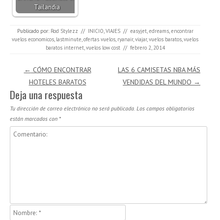
Tailandia
Publicado por:
Rod Stylezz
//
INICIO
,
VIAJES
//
easyjet
,
edreams
,
encontrar
vuelos economicos
,
lastminute
,
ofertas vuelos
,
ryanair
,
viajar
,
vuelos baratos
,
vuelos
baratos internet
,
vuelos low cost
//
febrero 2, 2014
Navegación de entradas
←
CÓMO ENCONTRAR
LAS 6 CAMISETAS NBA MÁS
HOTELES BARATOS
VENDIDAS DEL MUNDO
→
Deja una respuesta
Tu dirección de correo electrónico no será publicada.
Los campos obligatorios
están marcados con
*