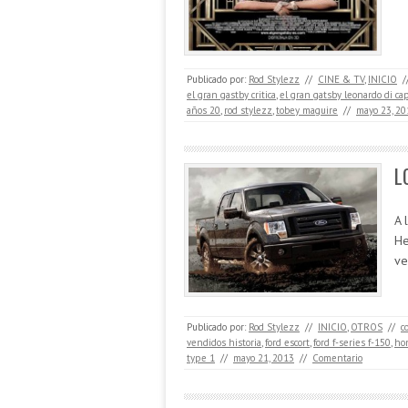
Publicado por:
Rod Stylezz
//
CINE & TV
,
INICIO
/
el gran gastby critica
,
el gran gatsby leonardo di cap
años 20
,
rod stylezz
,
tobey maguire
//
mayo 23, 20
L
A 
He
ve
Publicado por:
Rod Stylezz
//
INICIO
,
OTROS
//
c
vendidos historia
,
ford escort
,
ford f-series f-150
,
hon
type 1
//
mayo 21, 2013
//
Comentario