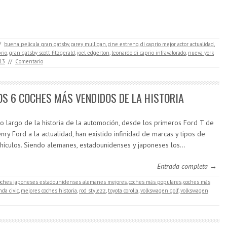
/
buena pelicula gran gatsby
,
carey mulligan
,
cine estreno
,
di caprio mejor actor actualidad
,
rio
,
gran gatsby scott fitzgerald
,
joel edgerton
,
leonardo di caprio infravalorado
,
nueva york
13
//
Comentario
OS 6 COCHES MÁS VENDIDOS DE LA HISTORIA
lo largo de la historia de la automoción, desde los primeros Ford T de
nry Ford a la actualidad, han existido infinidad de marcas y tipos de
hículos. Siendo alemanes, estadounidenses y japoneses los…
Entrada completa →
oches japoneses estadounidenses alemanes mejores
,
coches más populares
,
coches más
da civic
,
mejores coches historia
,
rod stylezz
,
toyota corolla
,
volkswagen golf
,
volkswagen