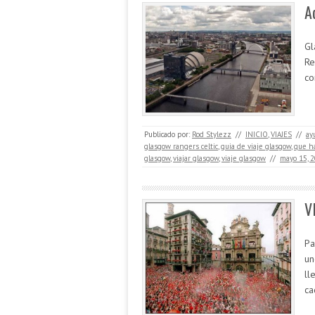
A
Gl
Re
co
Publicado por:
Rod Stylezz
//
INICIO
,
VIAJES
//
ay
glasgow rangers celtic
,
guia de viaje glasgow
,
que h
glasgow
,
viajar glasgow
,
viaje glasgow
//
mayo 15, 
V
Pa
un
ll
c