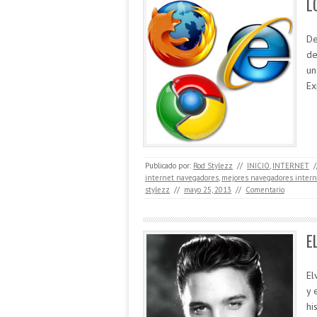
L
De
de
un
Ex
Publicado por:
Rod Stylezz
//
INICIO
,
INTERNET
/
internet navegadores
,
mejores navegadores intern
stylezz
//
mayo 25, 2013
//
Comentario
E
El
y 
hi