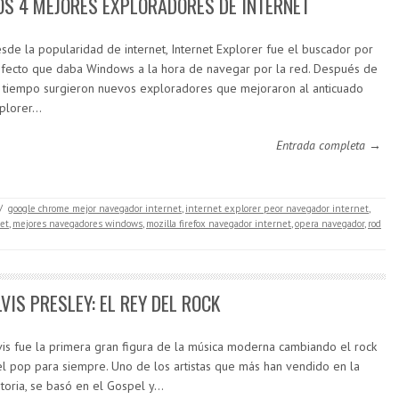
OS 4 MEJORES EXPLORADORES DE INTERNET
sde la popularidad de internet, Internet Explorer fue el buscador por
fecto que daba Windows a la hora de navegar por la red. Después de
 tiempo surgieron nuevos exploradores que mejoraron al anticuado
plorer…
Entrada completa →
/
google chrome mejor navegador internet
,
internet explorer peor navegador internet
,
et
,
mejores navegadores windows
,
mozilla firefox navegador internet
,
opera navegador
,
rod
LVIS PRESLEY: EL REY DEL ROCK
vis fue la primera gran figura de la música moderna cambiando el rock
el pop para siempre. Uno de los artistas que más han vendido en la
storia, se basó en el Gospel y…