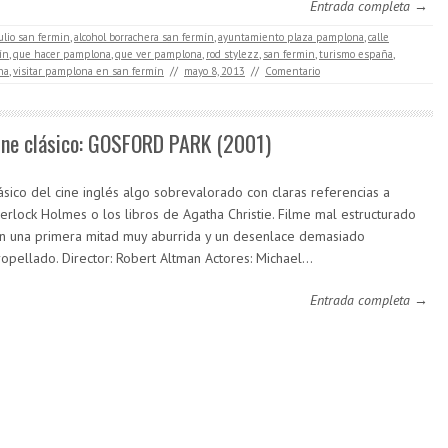
Entrada completa →
julio san fermin
,
alcohol borrachera san fermín
,
ayuntamiento plaza pamplona
,
calle
ín
,
que hacer pamplona
,
que ver pamplona
,
rod stylezz
,
san fermin
,
turismo españa
,
na
,
visitar pamplona en san fermín
//
mayo 8, 2013
//
Comentario
ine clásico: GOSFORD PARK (2001)
ásico del cine inglés algo sobrevalorado con claras referencias a
erlock Holmes o los libros de Agatha Christie. Filme mal estructurado
n una primera mitad muy aburrida y un desenlace demasiado
ropellado. Director: Robert Altman Actores: Michael…
Entrada completa →