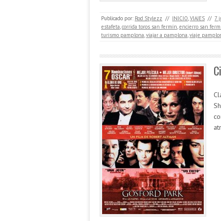
Publicado por:
Rod Stylezz
//
INICIO
,
VIAJES
//
7 
estafeta
,
corrida toros san fermín
,
encierro san ferm
turismo pamplona
,
viajar a pamplona
,
viaje pamplo
C
Cl
Sh
co
at