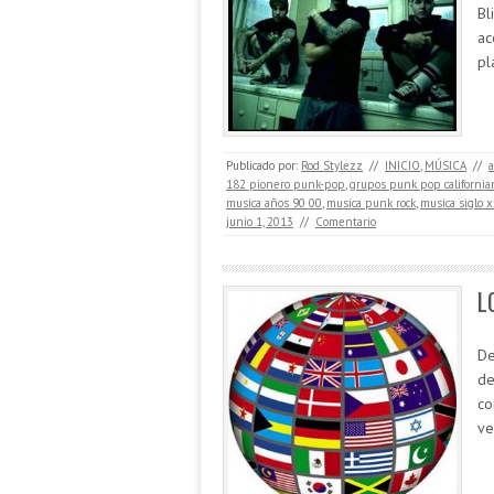
Bl
ac
pl
Publicado por:
Rod Stylezz
//
INICIO
,
MÚSICA
//
a
182 pionero punk-pop
,
grupos punk pop california
musica años 90 00
,
musica punk rock
,
musica siglo x
junio 1, 2013
//
Comentario
L
De
de
co
v