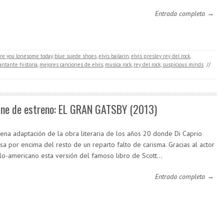
Entrada completa →
re you lonesome today
,
blue suede shoes
,
elvis bailarín
,
elvis presley rey del rock
,
antante historia
,
mejores canciones de elvis
,
musica rock
,
rey del rock
,
suspicious minds
//
ine de estreno: EL GRAN GATSBY (2013)
ena adaptación de la obra literaria de los años 20 donde Di Caprio
sa por encima del resto de un reparto falto de carisma. Gracias al actor
alo-americano esta versión del famoso libro de Scott…
Entrada completa →