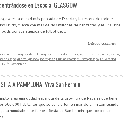
dentrándose en Escocia: GLASGOW
asgow es la ciudad más poblada de Escocia y la tercera de todo el
ino Unido, cuenta con más de dos millones de habitantes y es una urbe
nocida por sus equipos de fútbol del…
Entrada completa →
untamiento glasgow
,
catedral glasgow
,
centro histórico glasgow
,
criticalandia.
,
fotos glasgow
,
acer glasgow
,
que ver glasgow
,
rod stylezz
,
turismo escocia
,
turismo glasgow
,
universidad
2013
//
Comentario
ISITA A PAMPLONA: Viva San Fermín!
mplona es una ciudad española de la província de Navarra que tiene
os 300.000 habitantes que se convierten en más de un millón cuando
ega la mundialmente famosa fiesta de San Fermín, que comienzan
ada…