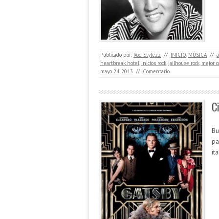
Publicado por:
Rod Stylezz
//
INICIO
,
MÚSICA
//
a
heartbreak hotel
,
inicios rock
,
jailhouse rock
,
mejor c
mayo 24, 2013
//
Comentario
C
Bu
pa
it