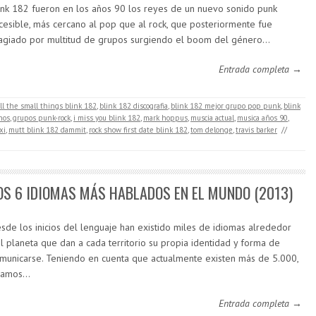
ink 182 fueron en los años 90 los reyes de un nuevo sonido punk
cesible, más cercano al pop que al rock, que posteriormente fue
agiado por multitud de grupos surgiendo el boom del género…
Entrada completa →
ll the small things blink 182
,
blink 182 discografia
,
blink 182 mejor grupo pop punk
,
blink
nos
,
grupos punk-rock
,
i miss you blink 182
,
mark hoppus
,
muscia actual
,
musica años 90
,
xi
,
mutt blink 182 dammit
,
rock show first date blink 182
,
tom delonge
,
travis barker
//
OS 6 IDIOMAS MÁS HABLADOS EN EL MUNDO (2013)
sde los inicios del lenguaje han existido miles de idiomas alrededor
l planeta que dan a cada territorio su propia identidad y forma de
municarse. Teniendo en cuenta que actualmente existen más de 5.000,
eamos…
Entrada completa →