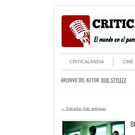
Saltar al contenido
Menú
CRITICALANDIA
CINE 
ARCHIVO DEL AUTOR:
ROD STYLEZZ
Navegación de entradas
←
Entradas más antiguas
B