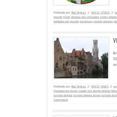
Publicado por:
Rod Stylezz
//
INICIO
,
OTROS
//
a
mundo
,
hindi
,
idiomas más utilizados
,
ingles idiom
hablados del mundo
,
portugues
,
records idiomas
,
ro
V
Br
30
or
Publicado por:
Rod Stylezz
//
INICIO
,
VIAJES
//
ay
chocolaterías brujas
,
ciudad más bonita bélgica
,
foto
turismo bélgica
,
turismo bélgica brujas
,
turismo bruj
Comentario