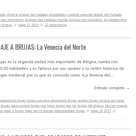
rabe
,
chino la lengua más hablada
,
curiosidades
,
español segundo idioma más hablado
a mas importante
,
lenguas mas habladas mundo
,
lenguas más populares
,
los idiomas más
d stylezz
//
mayo 31, 2013
//
22 comentarios
IAJE A BRUJAS: La Venecia del Norte
ujas es la segunda ciudad más importante de Bélgica, cuenta con
0.00 habitantes y es famosa por sus canales y su centro histórico de
igen medieval por lo que es conocida como «La Venecia del…
Entrada completa →
untamiento brujas
,
brujas puentes
,
campanario brujas
,
canales brujas venecia del norte
,
s brujas
,
plaza central brujas
,
que hacer brujas
,
que ver brujas
,
rod stylezz
,
tourism brugge
,
as
,
viajar a brujas
,
viajar por el mundo
,
videoreportaje brujas
//
mayo 28, 2013
//