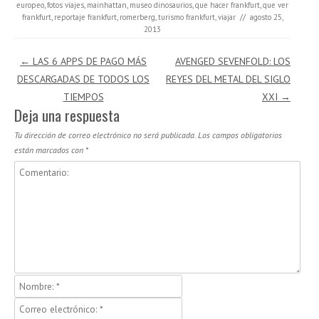
europeo
,
fotos viajes
,
mainhattan
,
museo dinosaurios
,
que hacer frankfurt
,
que ver
frankfurt
,
reportaje frankfurt
,
romerberg
,
turismo frankfurt
,
viajar
//
agosto 25,
2013
Navegación de entradas
←
LAS 6 APPS DE PAGO MÁS
AVENGED SEVENFOLD: LOS
DESCARGADAS DE TODOS LOS
REYES DEL METAL DEL SIGLO
TIEMPOS
XXI
→
Deja una respuesta
Tu dirección de correo electrónico no será publicada.
Los campos obligatorios
están marcados con
*