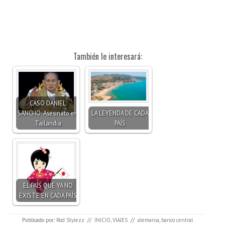
También le interesará:
CASO DANIEL
SANCHO: Asesinato en
LA LEYENDA DE CADA
Tailandia
PAÍS
EL PAÍS QUE YA NO
EXISTE EN CADA PAÍS
Publicado por:
Rod Stylezz
//
INICIO
,
VIAJES
//
alemania
,
banco central