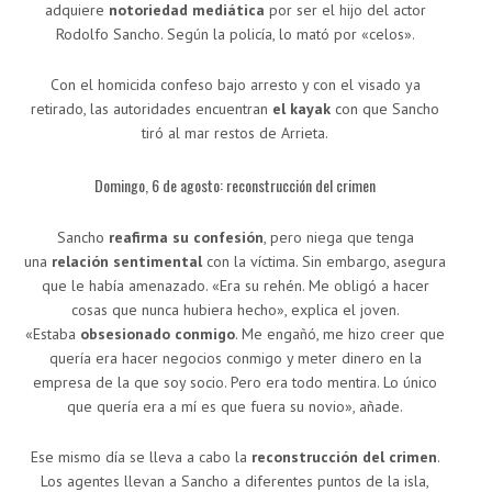
adquiere
notoriedad mediática
por ser el hijo del actor
Rodolfo Sancho. Según la policía, lo mató por «celos».
Con el homicida confeso bajo arresto y con el visado ya
retirado, las autoridades encuentran
el kayak
con que Sancho
tiró al mar restos de Arrieta.
Domingo, 6 de agosto: reconstrucción del crimen
Sancho
reafirma su confesión
, pero niega que tenga
una
relación sentimental
con la víctima. Sin embargo, asegura
que le había amenazado. «Era su rehén. Me obligó a hacer
cosas que nunca hubiera hecho», explica el joven.
«Estaba
obsesionado conmigo
. Me engañó, me hizo creer que
quería era hacer negocios conmigo y meter dinero en la
empresa de la que soy socio. Pero era todo mentira. Lo único
que quería era a mí es que fuera su novio», añade.
Ese mismo día se lleva a cabo la
reconstrucción del crimen
.
Los agentes llevan a Sancho a diferentes puntos de la isla,