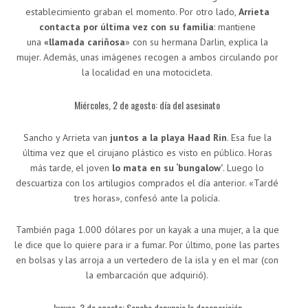
establecimiento graban el momento. Por otro lado,
Arrieta
contacta por última vez con su familia
: mantiene
una
«llamada cariñosa
» con su hermana Darlin, explica la
mujer. Además, unas imágenes recogen a ambos circulando por
la localidad en una motocicleta.
Miércoles, 2 de agosto: día del asesinato
Sancho y Arrieta van
juntos a la playa Haad Rin
. Esa fue la
última vez que el cirujano plástico es visto en público. Horas
más tarde, el joven
lo mata en su ‘bungalow’
. Luego lo
descuartiza con los artilugios comprados el día anterior. «Tardé
tres horas», confesó ante la policía.
También paga 1.000 dólares por un kayak a una mujer, a la que
le dice que lo quiere para ir a fumar. Por último, pone las partes
en bolsas y las arroja a un vertedero de la isla y en el mar (con
la embarcación que adquirió).
Jueves, 3 de agosto: Sancho denuncia la desaparición