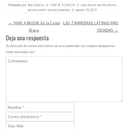
Publicado por:
Rod Stylezz
//
CINE & TV
,
INICIO
//
caso daniel sancho
,
daniel
sancho
,
edwin arrieta
,
tailandia
//
agosto 18, 2023
Navegación de entradas
←
VIAJE A BEGUR: En la Costa
LAS 7 BANDERAS LATINAS MÁS
Brava
ODIADAS
→
Deja una respuesta
Tu dirección de correo electrónico no será publicada.
Los campos obligatorios
están marcados con
*