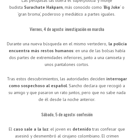
Las pesquisas las lidera el ‘superpolicía’ y monje
budista
Surachate Hakparn
, más conocido como ‘
Big Joke
‘ o
‘gran broma’, poderoso y mediático a partes iguales.
Viernes, 4 de agosto: investigación en marcha
Durante una nueva búsqueda en el mismo vertedero,
la policía
encuentra más restos humanos
: en una de las bolsas había
dos partes de extremidades inferiores, junto a una camiseta y
unos pantalones cortos.
Tras estos descubrimientos, las autoridades deciden
interrogar
como sospechoso al español
. Sancho declara que recogió a
su amigo y que pasaron un rato juntos, pero que no sabe nada
de él desde la noche anterior.
Sábado, 5 de agosto: confesión
El
caso sale a la luz
: el joven es
detenido
tras confesar que
asesinó y desmembró al cirujano colombiano. El crimen