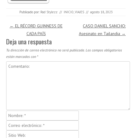
Publicado por:
Rod Stylezz
//
INICIO
,
VIAJES
//
agosto 18, 2023
Navegación de entradas
←
EL RÉCORD GUINNESS DE
CASO DANIEL SANCHO:
CADA PAÍS
Asesinato en Tailandia
→
Deja una respuesta
Tu dirección de correo electrónico no será publicada.
Los campos obligatorios
están marcados con
*