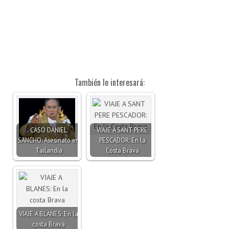
También le interesará:
CASO DANIEL
VIAJE A SANT PERE
SANCHO: Asesinato en
PESCADOR: En la
Tailandia
Costa Brava
VIAJE A BLANES: En la
costa Brava