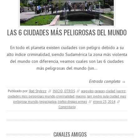
LAS 6 CIUDADES MÁS PELIGROSAS DEL MUNDO
En todo el planeta existen ciudades con peligro debido a su
alto índice criminalidad, siendo Sudamérica la zona más violenta
del mundo con diferencia, veamos cuales son las 6 ciudades
más peligrosas del mundo (sin…
Entrada completa →
Publicado por:
Rod Stylezz
//
INICIO
,
OTROS
//
acapulco
,
caracas
,
ciudad juarez
,
ciudades más peligrosas mundo
,
criminalidad
,
maceio
,
san pedro sula ciudad mas
peligrosa mundo
,
tegucigalpa
,
trafico drogas armas
//
enero 23, 2014
//
Comentario
CANALES AMIGOS