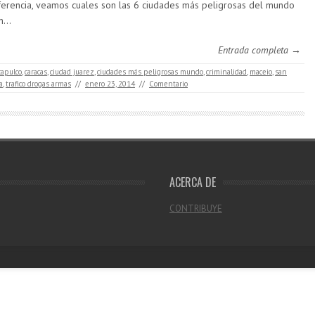
ferencia, veamos cuales son las 6 ciudades más peligrosas del mundo
in…
Entrada completa →
capulco
,
caracas
,
ciudad juarez
,
ciudades más peligrosas mundo
,
criminalidad
,
maceio
,
san
a
,
trafico drogas armas
//
enero 23, 2014
//
Comentario
ACERCA DE
CONTRIBUYE