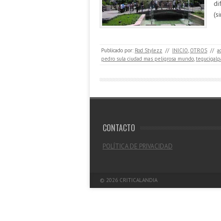
di
(s
Publicado por:
Rod Stylezz
//
INICIO
,
OTROS
//
a
pedro sula ciudad mas peligrosa mundo
,
tegucigalp
CONTACTO
POLÍTICA DE PRIVACIDAD
© 2026
CRITICALANDIA