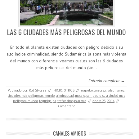
LAS 6 CIUDADES MÁS PELIGROSAS DEL MUNDO
En todo el planeta existen ciudades con peligro debido a su
alto índice criminalidad, siendo Sudamérica la zona más violenta
del mundo con diferencia, veamos cuales son las 6 ciudades
más peligrosas del mundo (sin…
Entrada completa →
Publicado por:
Rod Stylezz
//
INICIO
,
OTROS
//
acapulco
,
caracas
,
ciudad juarez
,
ciudades más peligrosas mundo
,
criminalidad
,
maceio
,
san pedro sula ciudad mas
peligrosa mundo
,
tegucigalpa
,
trafico drogas armas
//
enero 23, 2014
//
Comentario
CANALES AMIGOS