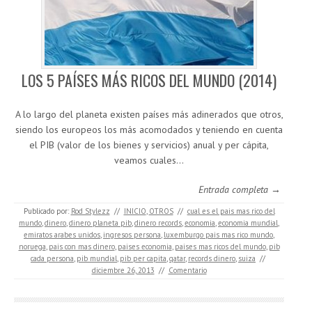
LOS 5 PAÍSES MÁS RICOS DEL MUNDO (2014)
A lo largo del planeta existen países más adinerados que otros,
siendo los europeos los más acomodados y teniendo en cuenta
el PIB (valor de los bienes y servicios) anual y per cápita,
veamos cuales…
Entrada completa →
Publicado por:
Rod Stylezz
//
INICIO
,
OTROS
//
cual es el pais mas rico del
mundo
,
dinero
,
dinero planeta pib
,
dinero records
,
economia
,
economia mundial
,
emiratos arabes unidos
,
ingresos persona
,
luxemburgo pais mas rico mundo
,
noruega
,
pais con mas dinero
,
paises economia
,
paises mas ricos del mundo
,
pib
cada persona
,
pib mundial
,
pib per capita
,
qatar
,
records dinero
,
suiza
//
diciembre 26, 2013
//
Comentario