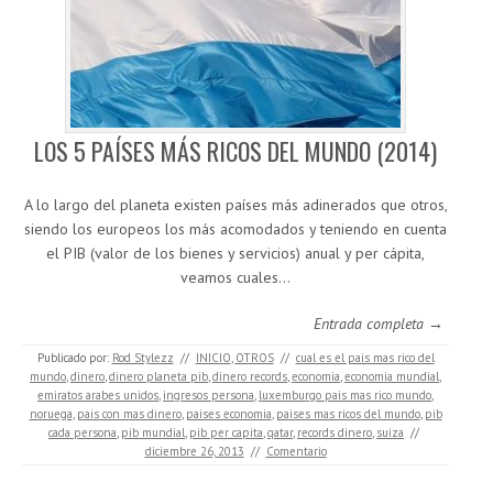
LOS 5 PAÍSES MÁS RICOS DEL MUNDO (2014)
A lo largo del planeta existen países más adinerados que otros,
siendo los europeos los más acomodados y teniendo en cuenta
el PIB (valor de los bienes y servicios) anual y per cápita,
veamos cuales…
Entrada completa →
Publicado por:
Rod Stylezz
//
INICIO
,
OTROS
//
cual es el pais mas rico del
mundo
,
dinero
,
dinero planeta pib
,
dinero records
,
economia
,
economia mundial
,
emiratos arabes unidos
,
ingresos persona
,
luxemburgo pais mas rico mundo
,
noruega
,
pais con mas dinero
,
paises economia
,
paises mas ricos del mundo
,
pib
cada persona
,
pib mundial
,
pib per capita
,
qatar
,
records dinero
,
suiza
//
diciembre 26, 2013
//
Comentario