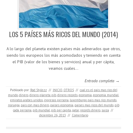
LOS 5 PAÍSES MÁS RICOS DEL MUNDO (2014)
A lo largo del planeta existen países más adinerados que otros,
siendo los europeos los más acomodados y teniendo en cuenta
el PIB (valor de los bienes y servicios) anual y per cápita,
veamos cuales…
Entrada completa →
Publicado por:
Rod Stylezz
//
INICIO
,
OTROS
//
cual es el pais mas rico del
mundo
,
dinero
,
dinero planeta pib
,
dinero records
,
economia
,
economia mundial
,
emiratos arabes unidos
,
ingresos persona
,
luxemburgo pais mas rico mundo
,
noruega
,
pais con mas dinero
,
paises economia
,
paises mas ricos del mundo
,
pib
cada persona
,
pib mundial
,
pib per capita
,
qatar
,
records dinero
,
suiza
//
diciembre 26, 2013
//
Comentario