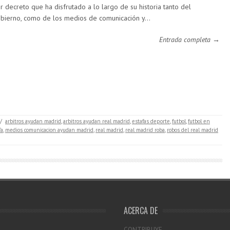
r decreto que ha disfrutado a lo largo de su historia tanto del
bierno, como de los medios de comunicación y…
Entrada completa →
/
arbitros ayudan madrid
,
arbitros ayudan real madrid
,
estafas deporte
,
futbol
,
futbol en
fa
,
medios comunicacion ayudan madrid
,
real madrid
,
real madrid roba
,
robos del real madrid
ACERCA DE
CONTRIBUYE