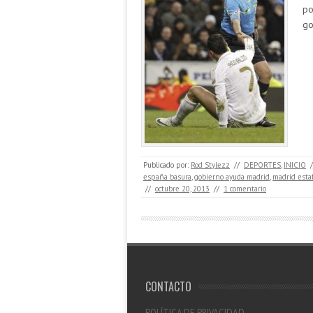
po
go
Publicado por:
Rod Stylezz
//
DEPORTES
,
INICIO
/
españa basura
,
gobierno ayuda madrid
,
madrid esta
//
octubre 20, 2013
//
1 comentario
CONTACTO
POLÍTICA DE PRIVACIDAD