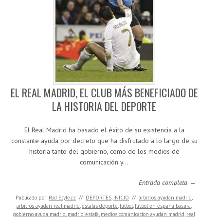
EL REAL MADRID, EL CLUB MÁS BENEFICIADO DE
LA HISTORIA DEL DEPORTE
El Real Madrid ha basado el éxito de su existencia a la
constante ayuda por decreto que ha disfrutado a lo largo de su
historia tanto del gobierno, como de los medios de
comunicación y…
Entrada completa →
Publicado por:
Rod Stylezz
//
DEPORTES
,
INICIO
//
arbitros ayudan madrid
,
arbitros ayudan real madrid
,
estafas deporte
,
futbol
,
futbol en españa basura
,
gobierno ayuda madrid
,
madrid estafa
,
medios comunicacion ayudan madrid
,
real