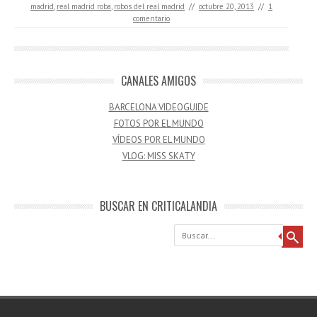
madrid
,
real madrid roba
,
robos del real madrid
//
octubre 20, 2013
//
1
comentario
CANALES AMIGOS
BARCELONA VIDEOGUIDE
FOTOS POR EL MUNDO
VÍDEOS POR EL MUNDO
VLOG: MISS SKATY
BUSCAR EN CRITICALANDIA
Buscar