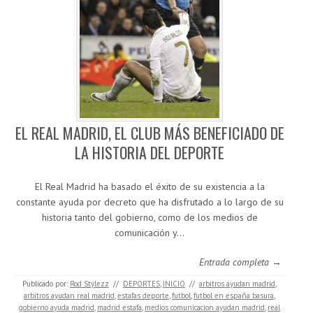
EL REAL MADRID, EL CLUB MÁS BENEFICIADO DE
LA HISTORIA DEL DEPORTE
El Real Madrid ha basado el éxito de su existencia a la
constante ayuda por decreto que ha disfrutado a lo largo de su
historia tanto del gobierno, como de los medios de
comunicación y…
Entrada completa →
Publicado por:
Rod Stylezz
//
DEPORTES
,
INICIO
//
arbitros ayudan madrid
,
arbitros ayudan real madrid
,
estafas deporte
,
futbol
,
futbol en españa basura
,
gobierno ayuda madrid
,
madrid estafa
,
medios comunicacion ayudan madrid
,
real