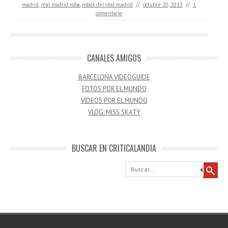
madrid
,
real madrid roba
,
robos del real madrid
//
octubre 20, 2013
//
1
comentario
CANALES AMIGOS
BARCELONA VIDEOGUIDE
FOTOS POR EL MUNDO
VÍDEOS POR EL MUNDO
VLOG: MISS SKATY
BUSCAR EN CRITICALANDIA
Buscar