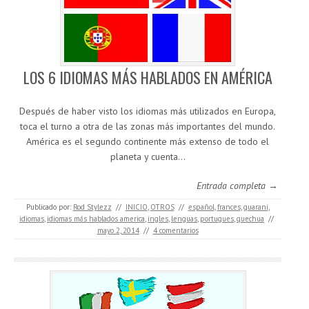
LOS 6 IDIOMAS MÁS HABLADOS EN AMÉRICA
Después de haber visto los idiomas más utilizados en Europa,
toca el turno a otra de las zonas más importantes del mundo.
América es el segundo continente más extenso de todo el
planeta y cuenta…
Entrada completa →
Publicado por:
Rod Stylezz
//
INICIO
,
OTROS
//
español
,
frances
,
guaraní
,
idiomas
,
idiomas más hablados america
,
ingles
,
lenguas
,
portugues
,
quechua
//
mayo 2, 2014
//
4 comentarios