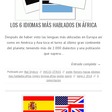
LOS 6 IDIOMAS MÁS HABLADOS EN ÁFRICA
Después de haber visto las lenguas más utilizadas en Europa así
como en América y Asia toca el turno al último gran continente
del planeta; teniendo más de 2.000 dialectos y una población
que supera…
Entrada completa →
Publicado por:
Rod Stylezz
//
INICIO
,
OTROS
//
arabe
,
frances
,
hausa
,
idiomas
mas hablados africa
,
ingles
,
lengua africa
,
oromo
,
suajili
//
mayo 2, 2014
//
4
comentarios