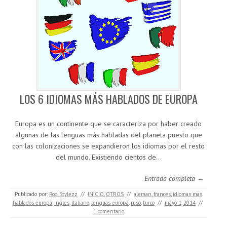
LOS 6 IDIOMAS MÁS HABLADOS DE EUROPA
Europa es un continente que se caracteriza por haber creado
algunas de las lenguas más habladas del planeta puesto que
con las colonizaciones se expandieron los idiomas por el resto
del mundo. Existiendo cientos de…
Entrada completa →
Publicado por:
Rod Stylezz
//
INICIO
,
OTROS
//
aleman
,
frances
,
idiomas mas
hablados europa
,
ingles
,
italiano
,
lenguas europa
,
ruso
,
turco
//
mayo 1, 2014
//
1 comentario