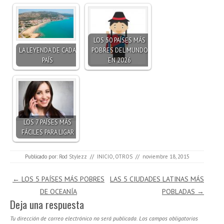
LOS 50 PAÍSES MÁS
LA LEYENDA DE CADA
POBRES DEL MUNDO
PAÍS
EN 2026
LOS 7 PAÍSES MÁS
FÁCILES PARA LIGAR
Publicado por:
Rod Stylezz
//
INICIO
,
OTROS
//
noviembre 18, 2015
Navegación de entradas
←
LOS 5 PAÍSES MÁS POBRES
LAS 5 CIUDADES LATINAS MÁS
DE OCEANÍA
POBLADAS
→
Deja una respuesta
Tu dirección de correo electrónico no será publicada.
Los campos obligatorios