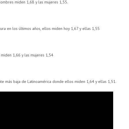
hombres miden 1,68 y las mujeres 1,55.
ura en los últimos años, ellos miden hoy 1,67 y ellas 1,55
 miden 1,66 y las mujeres 1,54
te más baja de Latinoamérica donde ellos miden 1,64 y ellas 1,51.