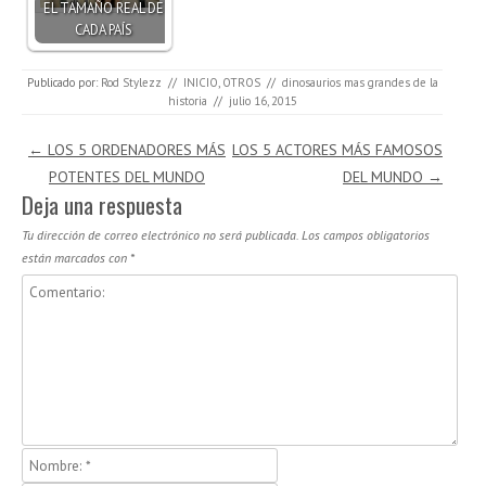
EL TAMAÑO REAL DE
CADA PAÍS
Publicado por:
Rod Stylezz
//
INICIO
,
OTROS
//
dinosaurios mas grandes de la
historia
//
julio 16, 2015
Navegación de entradas
←
LOS 5 ORDENADORES MÁS
LOS 5 ACTORES MÁS FAMOSOS
POTENTES DEL MUNDO
DEL MUNDO
→
Deja una respuesta
Tu dirección de correo electrónico no será publicada.
Los campos obligatorios
están marcados con
*