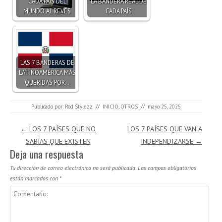
CADA PAÍS DEL
LA BANDERA REAL DE
MUNDO AL REVÉS
CADA PAÍS
LAS 7 BANDERAS DE
LATINOAMÉRICA MÁS
QUERIDAS POR…
Publicado por:
Rod Stylezz
//
INICIO
,
OTROS
//
mayo 25, 2025
Navegación de entradas
←
LOS 7 PAÍSES QUE NO
LOS 7 PAÍSES QUE VAN A
SABÍAS QUE EXISTEN
INDEPENDIZARSE
→
Deja una respuesta
Tu dirección de correo electrónico no será publicada.
Los campos obligatorios
están marcados con
*