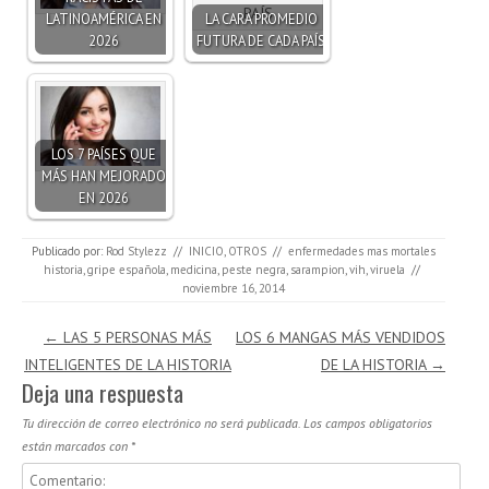
LATINOAMÉRICA EN
LA CARA PROMEDIO
2026
FUTURA DE CADA PAÍS
LOS 7 PAÍSES QUE
MÁS HAN MEJORADO
EN 2026
Publicado por:
Rod Stylezz
//
INICIO
,
OTROS
//
enfermedades mas mortales
historia
,
gripe española
,
medicina
,
peste negra
,
sarampion
,
vih
,
viruela
//
noviembre 16, 2014
Navegación de entradas
←
LAS 5 PERSONAS MÁS
LOS 6 MANGAS MÁS VENDIDOS
INTELIGENTES DE LA HISTORIA
DE LA HISTORIA
→
Deja una respuesta
Tu dirección de correo electrónico no será publicada.
Los campos obligatorios
están marcados con
*