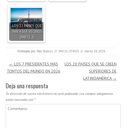
LOS 22 PAÍSES QUE
VAN A SER VECINOS
(PARTE 2)
Publicado por:
Rod Stylezz
//
INICIO
,
OTROS
//
marzo 18, 2026
Navegación de entradas
←
LOS 7 PRESIDENTES MÁS
LOS 20 PAÍSES QUE SE CREEN
TONTOS DEL MUNDO EN 2026
SUPERIORES DE
LATINOAMÉRICA
→
Deja una respuesta
Tu dirección de correo electrónico no será publicada.
Los campos obligatorios
están marcados con
*