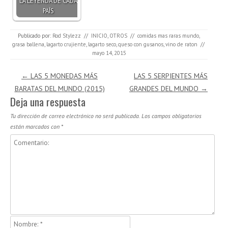
LA LEYENDA DE CADA
PAÍS
Publicado por:
Rod Stylezz
//
INICIO
,
OTROS
//
comidas mas raras mundo
,
grasa ballena
,
lagarto crujiente
,
lagarto seco
,
queso con gusanos
,
vino de raton
//
mayo 14, 2015
Navegación de entradas
←
LAS 5 MONEDAS MÁS
LAS 5 SERPIENTES MÁS
BARATAS DEL MUNDO (2015)
GRANDES DEL MUNDO
→
Deja una respuesta
Tu dirección de correo electrónico no será publicada.
Los campos obligatorios
están marcados con
*