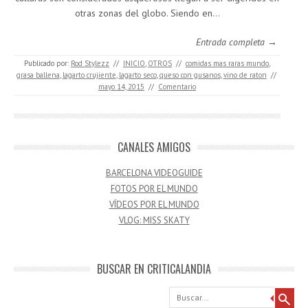
otras zonas del globo. Siendo en…
Entrada completa →
Publicado por:
Rod Stylezz
//
INICIO
,
OTROS
//
comidas mas raras mundo
,
grasa ballena
,
lagarto crujiente
,
lagarto seco
,
queso con gusanos
,
vino de raton
//
mayo 14, 2015
//
Comentario
CANALES AMIGOS
BARCELONA VIDEOGUIDE
FOTOS POR EL MUNDO
VÍDEOS POR EL MUNDO
VLOG: MISS SKATY
BUSCAR EN CRITICALANDIA
Buscar