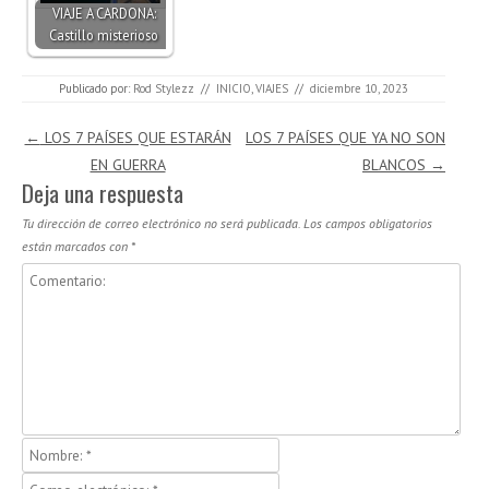
VIAJE A CARDONA:
Castillo misterioso
Publicado por:
Rod Stylezz
//
INICIO
,
VIAJES
//
diciembre 10, 2023
Navegación de entradas
←
LOS 7 PAÍSES QUE ESTARÁN
LOS 7 PAÍSES QUE YA NO SON
EN GUERRA
BLANCOS
→
Deja una respuesta
Tu dirección de correo electrónico no será publicada.
Los campos obligatorios
están marcados con
*