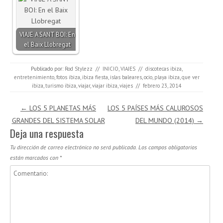
VIAJE A SANT BOI: En
el Baix Llobregat
Publicado por:
Rod Stylezz
//
INICIO
,
VIAJES
//
discotecas ibiza
,
entretenimiento
,
fotos ibiza
,
ibiza fiesta
,
islas baleares
,
ocio
,
playa ibiza
,
que ver
ibiza
,
turismo ibiza
,
viajar
,
viajar ibiza
,
viajes
//
febrero 23, 2014
Navegación de entradas
←
LOS 5 PLANETAS MÁS
LOS 5 PAÍSES MÁS CALUROSOS
GRANDES DEL SISTEMA SOLAR
DEL MUNDO (2014)
→
Deja una respuesta
Tu dirección de correo electrónico no será publicada.
Los campos obligatorios
están marcados con
*