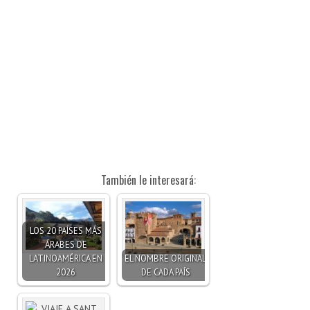
También le interesará:
LOS 20 PAÍSES MÁS
ÁRABES DE
LATINOAMÉRICA EN
EL NOMBRE ORIGINAL
2026
DE CADA PAÍS