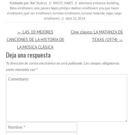
Publicado por:
Rod Stylezz
//
INICIO
,
VIAJES
//
admirant entrance building
,
fotos eindhoven
,
ocio
,
paises bajos
,
philips stadion eindhoven psv
,
que hacer
eindhoven
,
que ver eindhoven
,
turismo eindhoven
,
turismo holanda
,
viajar
,
viajar
eindhoven
//
abril 12, 2014
Navegación de entradas
←
LAS 10 MEJORES
Cine clásico: LA MATANZA DE
CANCIONES DE LA HISTORIA DE
TEXAS (1974)
→
LA MÚSICA CLÁSICA
Deja una respuesta
Tu dirección de correo electrónico no será publicada.
Los campos obligatorios
están marcados con
*