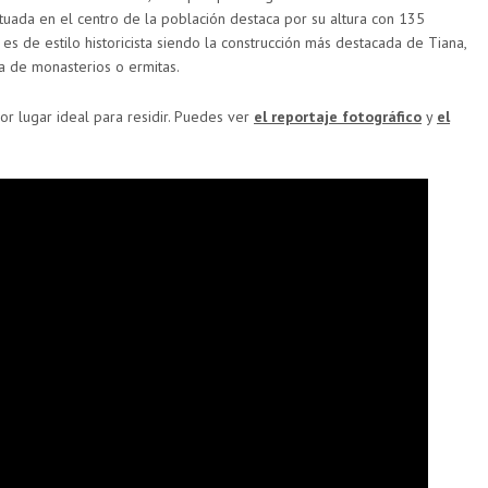
situada en el centro de la población destaca por su altura con 135
 es de estilo historicista siendo la construcción más destacada de Tiana,
ia de monasterios o ermitas.
r lugar ideal para residir. Puedes ver
el reportaje fotográfico
y
el