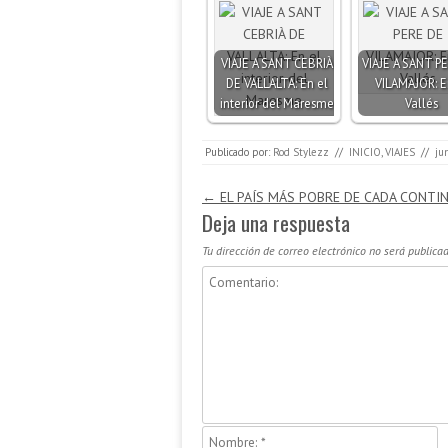
VIAJE A SANT CEBRIÀ
VIAJE A SANT P
DE VALLALTA: En el
VILAMAJOR: E
interior del Maresme
Vallés
Publicado por:
Rod Stylezz
//
INICIO
,
VIAJES
//
ju
Navegación de entradas
←
EL PAÍS MÁS POBRE DE CADA CONTI
Deja una respuesta
Tu dirección de correo electrónico no será publicad