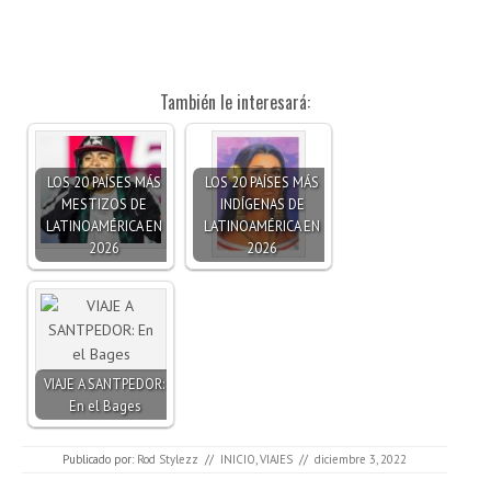
También le interesará:
LOS 20 PAÍSES MÁS
LOS 20 PAÍSES MÁS
MESTIZOS DE
INDÍGENAS DE
LATINOAMÉRICA EN
LATINOAMÉRICA EN
2026
2026
VIAJE A SANTPEDOR:
En el Bages
Publicado por:
Rod Stylezz
//
INICIO
,
VIAJES
//
diciembre 3, 2022