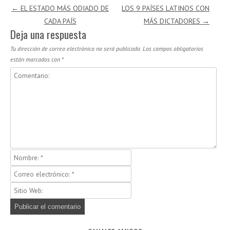
Navegación de entradas
←
EL ESTADO MÁS ODIADO DE
LOS 9 PAÍSES LATINOS CON
CADA PAÍS
MÁS DICTADORES
→
Deja una respuesta
Tu dirección de correo electrónico no será publicada.
Los campos obligatorios
están marcados con
*