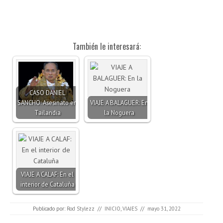
También le interesará:
CASO DANIEL
SANCHO: Asesinato en
VIAJE A BALAGUER: En
Tailandia
la Noguera
VIAJE A CALAF: En el
interior de Cataluña
Publicado por:
Rod Stylezz
//
INICIO
,
VIAJES
//
mayo 31, 2022