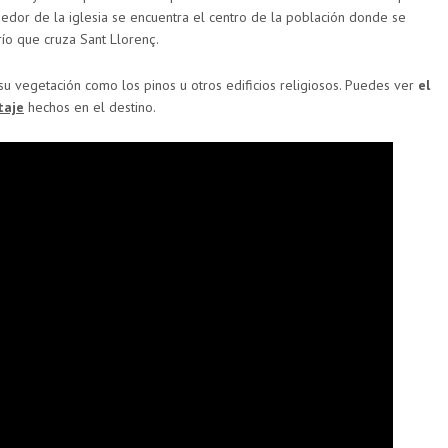
dedor de la iglesia se encuentra el centro de la población donde se
 río que cruza Sant Llorenç.
 su vegetación como los pinos u otros edificios religiosos. Puedes ver
el
taje
hechos en el destino.