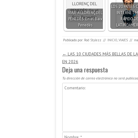
LOS 20 PAÍSES 
VIAJE A LLORENÇ DEL
INTERNET 
PENEDÈS: En el Baix
RÁPIDO D
Penedès
LATINOAMÉR
Publicado por:
Rod Stylezz
//
INICIO
,
VIAJES
//
ma
Navegación de entradas
←
LAS 10 CIUDADES MÁS BELLAS DE L
EN 2026
Deja una respuesta
Tu dirección de correo electrónico no será publicad