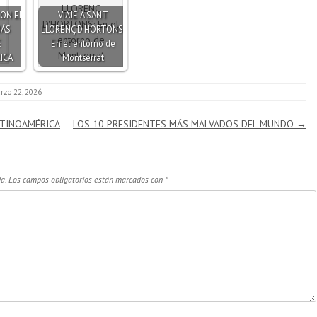
CON EL
VIAJE A SANT
MÁS
LLORENÇ D'HORTONS:
E
En el entorno de
ICA
Montserrat
rzo 22, 2026
ATINOAMÉRICA
LOS 10 PRESIDENTES MÁS MALVADOS DEL MUNDO
→
a.
Los campos obligatorios están marcados con
*