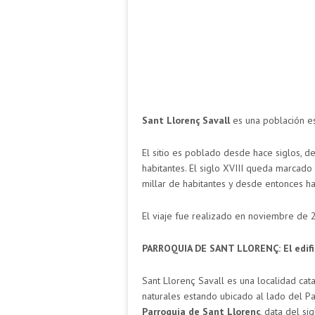
Sant Llorenç Savall
es una población e
El sitio es poblado desde hace siglos, d
habitantes. El siglo XVIII queda marcado
millar de habitantes y desde entonces ha
El viaje fue realizado en noviembre de 2
PARROQUIA DE SANT LLORENÇ: El edific
Sant Llorenç Savall es una localidad cata
naturales estando ubicado al lado del Pa
Parroquia de Sant Llorenç
, data del s