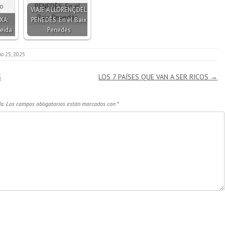
VIAJE A LLORENÇ DEL
XA:
PENEDÈS: En el Baix
leida
Penedès
lio 25, 2025
S
LOS 7 PAÍSES QUE VAN A SER RICOS
→
a.
Los campos obligatorios están marcados con
*