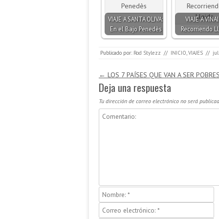
VIAJE A SANTA OLIVA:
VIAJE A VINAI
En el Bajo Penedès
Recorriendo L
Publicado por:
Rod Stylezz
//
INICIO
,
VIAJES
//
ju
Navegación de entradas
←
LOS 7 PAÍSES QUE VAN A SER POBRE
Deja una respuesta
Tu dirección de correo electrónico no será publicad