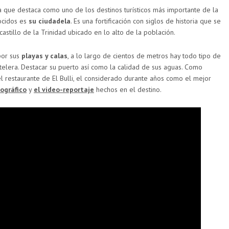
a que destaca como uno de los destinos turísticos más importante de la
nocidos es
su ciudadela
. Es una fortificación con siglos de historia que se
astillo de la Trinidad ubicado en lo alto de la población.
por sus
playas y calas
, a lo largo de cientos de metros hay todo tipo de
telera. Destacar su puerto así como la calidad de sus aguas. Como
el restaurante de El Bulli, el considerado durante años como el mejor
tográfico
y
el video-reportaje
hechos en el destino.