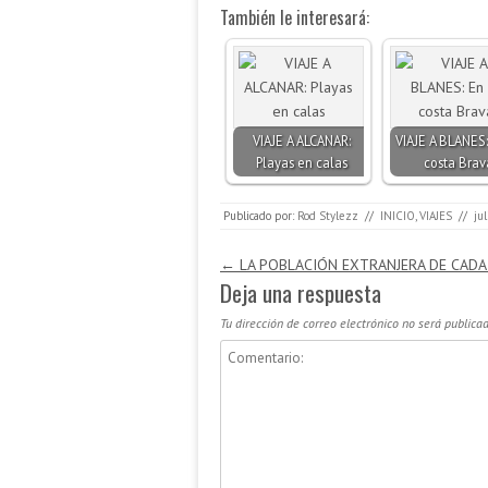
También le interesará:
VIAJE A ALCANAR:
VIAJE A BLANES:
Playas en calas
costa Brav
Publicado por:
Rod Stylezz
//
INICIO
,
VIAJES
//
ju
Navegación de entradas
←
LA POBLACIÓN EXTRANJERA DE CADA 
Deja una respuesta
Tu dirección de correo electrónico no será publicad