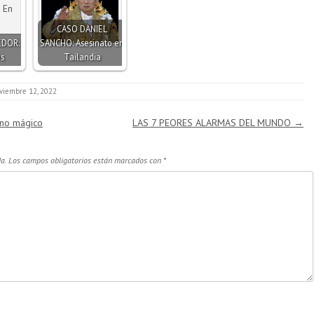
CASO DANIEL
EDOR:
SANCHO: Asesinato en
s
Tailandia
viembre 12, 2022
no mágico
LAS 7 PEORES ALARMAS DEL MUNDO
→
a.
Los campos obligatorios están marcados con
*