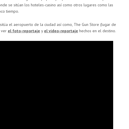
nde se sitúan los hoteles-casino así como otros lugares como las
oco tiempo.
itúa el aeropuerto de la ciudad así como, The Gun Store (lugar de
s ver
el foto-reportaje
y
el video-reportaje
hechos en el destino.