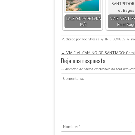
LA LEYENDA DE CADA
VIAJE A SANTP
PAÍS
En el Bage
Publicado por:
Rod Stylezz
//
INICIO
,
VIAJES
//
no
Navegación de entradas
←
VIAJE AL CAMINO DE SANTIAGO: Cami
Deja una respuesta
Tu dirección de correo electrónico no será publicad