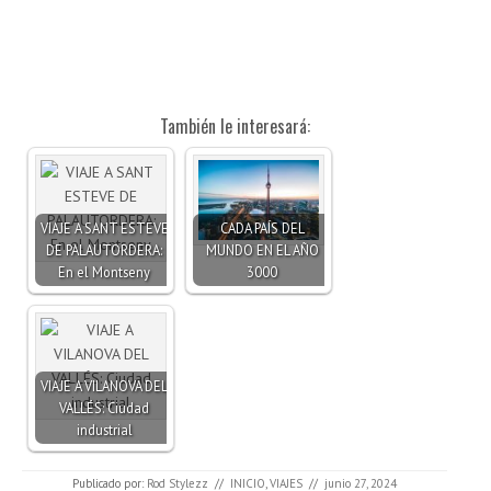
También le interesará:
VIAJE A SANT ESTEVE
CADA PAÍS DEL
DE PALAUTORDERA:
MUNDO EN EL AÑO
En el Montseny
3000
VIAJE A VILANOVA DEL
VALLÉS: Ciudad
industrial
Publicado por:
Rod Stylezz
//
INICIO
,
VIAJES
//
junio 27, 2024