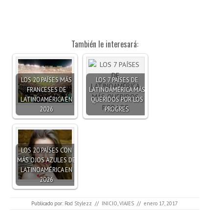
También le interesará:
LOS 20 PAÍSES MÁS
LOS 7 PAÍSES DE
FRANCESES DE
LATINOAMÉRICA MÁS
LATINOAMÉRICA EN
QUERIDOS POR LOS
2026
PROGRES
LOS 20 PAÍSES CON
MÁS OJOS AZULES DE
LATINOAMÉRICA EN
2026
Publicado por:
Rod Stylezz
//
INICIO
,
VIAJES
//
enero 17, 2017