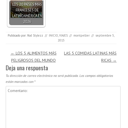
LOS 20 PAÍSES MÁS
FRANCESES DE
LATINOAMÉRICA EN
2026
Publicado por:
Rod Stylezz
//
INICIO
,
VIAJES
//
montpellier
//
septiembre 5,
2015
Navegación de entradas
←
LOS 5 ALIMENTOS MÁS
LAS 5 COMIDAS LATINAS MÁS
PELIGROSOS DEL MUNDO
RICAS
→
Deja una respuesta
Tu dirección de correo electrónico no será publicada.
Los campos obligatorios
están marcados con
*