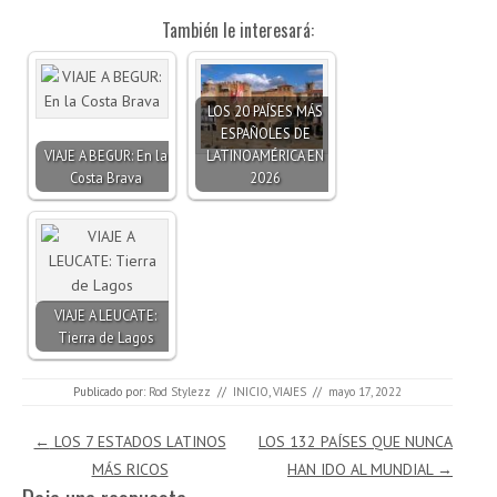
También le interesará:
LOS 20 PAÍSES MÁS
ESPAÑOLES DE
VIAJE A BEGUR: En la
LATINOAMÉRICA EN
Costa Brava
2026
VIAJE A LEUCATE:
Tierra de Lagos
Publicado por:
Rod Stylezz
//
INICIO
,
VIAJES
//
mayo 17, 2022
Navegación de entradas
←
LOS 7 ESTADOS LATINOS
LOS 132 PAÍSES QUE NUNCA
MÁS RICOS
HAN IDO AL MUNDIAL
→