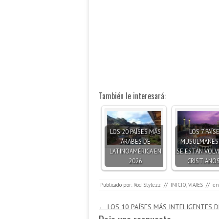
También le interesará:
LOS 20 PAÍSES MÁS
LOS 7 PAÍS
ÁRABES DE
MUSULMANES
LATINOAMÉRICA EN
SE ESTÁN VOLV
2026
CRISTIANO
Publicado por:
Rod Stylezz
//
INICIO
,
VIAJES
//
en
Navegación de entradas
←
LOS 10 PAÍSES MÁS INTELIGENTES D