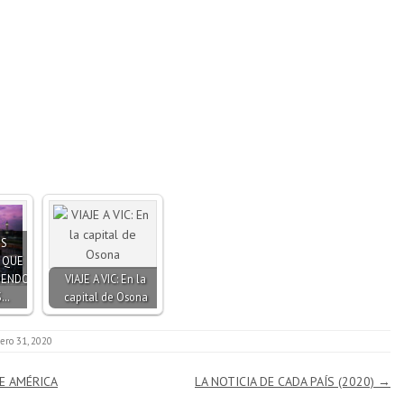
ES
 QUE
IENDO
VIAJE A VIC: En la
S…
capital de Osona
ero 31, 2020
E AMÉRICA
LA NOTICIA DE CADA PAÍS (2020)
→