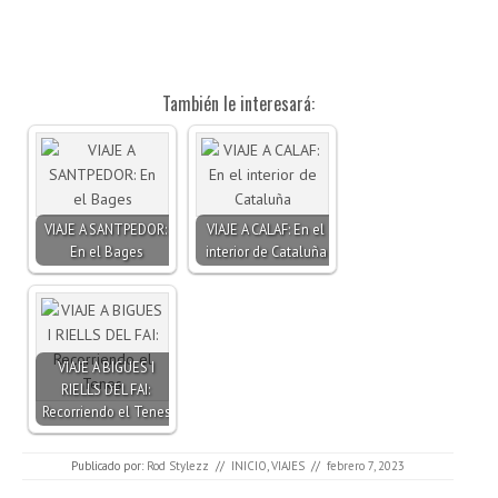
También le interesará:
VIAJE A SANTPEDOR:
VIAJE A CALAF: En el
En el Bages
interior de Cataluña
VIAJE A BIGUES I
RIELLS DEL FAI:
Recorriendo el Tenes
Publicado por:
Rod Stylezz
//
INICIO
,
VIAJES
//
febrero 7, 2023