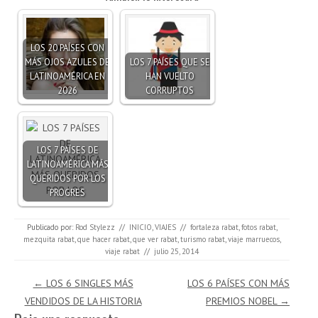
LOS 20 PAÍSES CON
MÁS OJOS AZULES DE
LOS 7 PAÍSES QUE SE
LATINOAMÉRICA EN
HAN VUELTO
2026
CORRUPTOS
LOS 7 PAÍSES DE
LATINOAMÉRICA MÁS
QUERIDOS POR LOS
PROGRES
Publicado por:
Rod Stylezz
//
INICIO
,
VIAJES
//
fortaleza rabat
,
fotos rabat
,
mezquita rabat
,
que hacer rabat
,
que ver rabat
,
turismo rabat
,
viaje marruecos
,
viaje rabat
//
julio 25, 2014
Navegación de entradas
←
LOS 6 SINGLES MÁS
LOS 6 PAÍSES CON MÁS
VENDIDOS DE LA HISTORIA
PREMIOS NOBEL
→