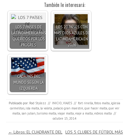
También le interesará:
LOS 7 PAÍSES DE
LOS 20 PAÍSES CON
LATINOAMÉRICA MÁS
MÁS OJOS AZULES DE
QUERIDOS POR LOS
LATINOAMÉRICA EN
PROGRES
2026
CADA PAÍS DEL
MUNDO SEGÚN LA
IZQUIERDA
Publicado por:
Rod Stylezz
//
INICIO
,
VIAJES
//
fort rinella
,
fotos malta
,
iglesia
carmelitas
,
isla malta
,
la valeta
,
palacio gran maestre
,
que hacer malta
,
que ver
malta
,
san julian
,
turismo malta
,
viajar malta
,
viaje a malta
,
videos malta
//
octubre 15, 2014
Navegación de entradas
←
Libros: EL CUADRANTE DEL
LOS 5 CLUBES DE FÚTBOL MÁS