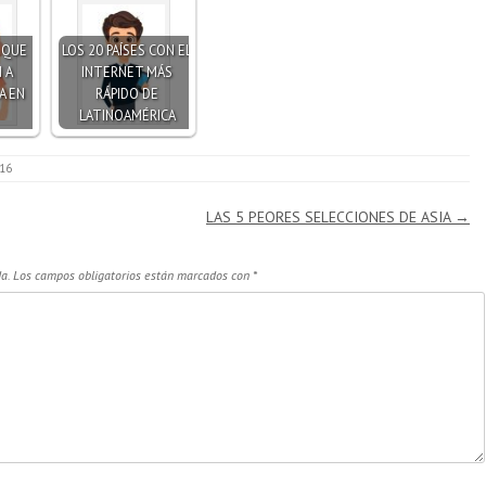
S QUE
LOS 20 PAÍSES CON EL
 A
INTERNET MÁS
A EN
RÁPIDO DE
LATINOAMÉRICA
016
LAS 5 PEORES SELECCIONES DE ASIA
→
a.
Los campos obligatorios están marcados con
*