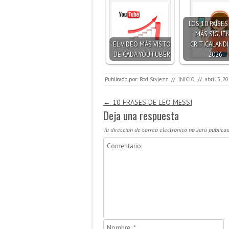
LOS 10 PAÍSE
MÁS SIGUEN
EL VIDEO MÁS VISTO
CRITICALANDI
DE CADA YOUTUBER
2026
Publicado por:
Rod Stylezz
//
INICIO
//
abril 5, 2
Navegación de entradas
←
10 FRASES DE LEO MESSI
Deja una respuesta
Tu dirección de correo electrónico no será publicad