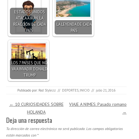
ESTADOS UNIDOS
ATACA A IRÁN, LA
REACCIÓN DE CADA
LA LEYENDA DE CADA
PAÍS
PAÍS
LOS 7 PAÍSES QUE NO
VA A INVADIR DONALD
TRUMP
Publicado por:
Rod Stylezz
//
DEPORTES
,
INICIO
//
julio 21, 2016
Navegación de entradas
←
10 CURIOSIDADES SOBRE
VIAJE A NIMES: Pasado romano
HOLANDA
→
Deja una respuesta
Tu dirección de correo electrónico no será publicada.
Los campos obligatorios
están marcados con
*