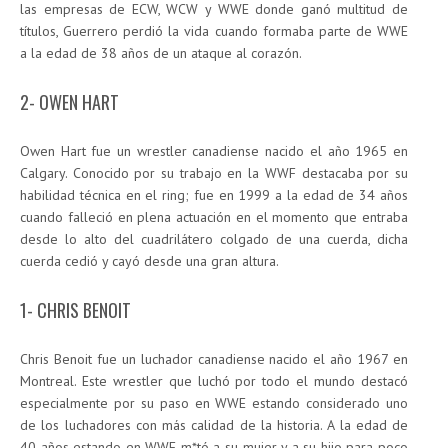
las empresas de ECW, WCW y WWE donde ganó multitud de
títulos, Guerrero perdió la vida cuando formaba parte de WWE
a la edad de 38 años de un ataque al corazón.
2- OWEN HART
Owen Hart fue un wrestler canadiense nacido el año 1965 en
Calgary. Conocido por su trabajo en la WWF destacaba por su
habilidad técnica en el ring; fue en 1999 a la edad de 34 años
cuando falleció en plena actuación en el momento que entraba
desde lo alto del cuadrilátero colgado de una cuerda, dicha
cuerda cedió y cayó desde una gran altura.
1- CHRIS BENOIT
Chris Benoit fue un luchador canadiense nacido el año 1967 en
Montreal. Este wrestler que luchó por todo el mundo destacó
especialmente por su paso en WWE estando considerado uno
de los luchadores con más calidad de la historia. A la edad de
40 años estando en WWE m*tó a su mujer y a su hijo para poco