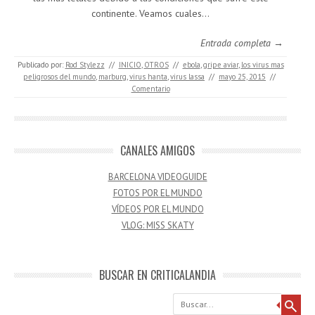
continente. Veamos cuales…
Entrada completa →
Publicado por:
Rod Stylezz
//
INICIO
,
OTROS
//
ebola
,
gripe aviar
,
los virus mas
peligrosos del mundo
,
marburg
,
virus hanta
,
virus lassa
//
mayo 25, 2015
//
Comentario
CANALES AMIGOS
BARCELONA VIDEOGUIDE
FOTOS POR EL MUNDO
VÍDEOS POR EL MUNDO
VLOG: MISS SKATY
BUSCAR EN CRITICALANDIA
Buscar