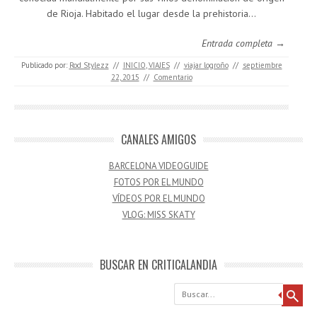
de Rioja. Habitado el lugar desde la prehistoria…
Entrada completa →
Publicado por:
Rod Stylezz
//
INICIO
,
VIAJES
//
viajar logroño
//
septiembre
22, 2015
//
Comentario
CANALES AMIGOS
BARCELONA VIDEOGUIDE
FOTOS POR EL MUNDO
VÍDEOS POR EL MUNDO
VLOG: MISS SKATY
BUSCAR EN CRITICALANDIA
Buscar