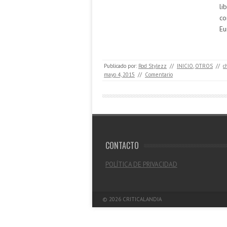
li
co
Eu
Publicado por:
Rod Stylezz
//
INICIO
,
OTROS
//
c
mayo 4, 2015
//
Comentario
CONTACTO
POLÍTICA DE PRIVACIDAD
© 2026
CRITICALANDIA