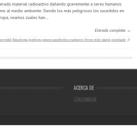
berado material radioactivo dañando gravemente a seres humanos
mo al medio ambiente. Siendo los más peligrosos los sucedidos en
ropa, veamos cuales han…
Entrada completa →
hernobil
,
fukushima
,
kyshtym
,
peores accidentes nucleares
,
three mile island
,
windscale
//
ACERCA DE
CONTRIBUYE