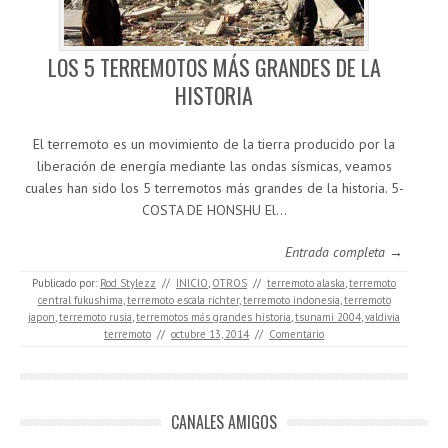
LOS 5 TERREMOTOS MÁS GRANDES DE LA
HISTORIA
El terremoto es un movimiento de la tierra producido por la
liberación de energía mediante las ondas sísmicas, veamos
cuales han sido los 5 terremotos más grandes de la historia. 5-
COSTA DE HONSHU El…
Entrada completa →
Publicado por:
Rod Stylezz
//
INICIO
,
OTROS
//
terremoto alaska
,
terremoto
central fukushima
,
terremoto escala richter
,
terremoto indonesia
,
terremoto
japon
,
terremoto rusia
,
terremotos más grandes historia
,
tsunami 2004
,
valdivia
terremoto
//
octubre 13, 2014
//
Comentario
CANALES AMIGOS